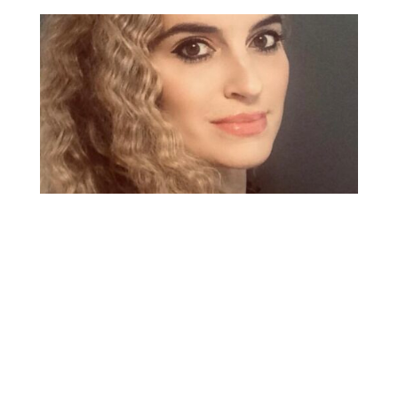
Katarzyna Nowakowska
Tannlege
Katarzyna er en blid og imøtekommende
tannlege, og tar godt vare på pasienter
med tannlegeskrekk.
Hun ble utdannet tannlege i 2006, og har
siden den gang hatt etterutdanning og