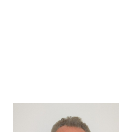
offentlige tannhelsetjeneste. Hun er også
ansatt ved Universitet i Bergen
Hun har videreutdanning som spesialist i
pedodonti. Hun er opptatt av faglig
kompetanse og kursoppdatering.
Hun er svært f
link med engstelige
pasienter.
Faiza snakker norsk, engelsk, fransk og
arabisk.