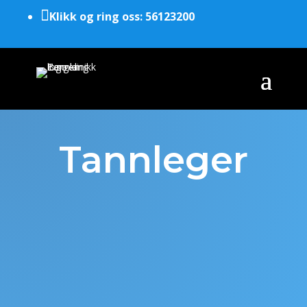

Klikk og ring oss: 56123200
Tannleger