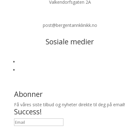
Valkendorfsgaten 2A
Tlf 56 12 32 00
post@bergentannklinikk.no
Sosiale medier
Follow
Follow
Abonner
Få våres siste tilbud og nyheter direkte til deg på email!
Success!
Abonner