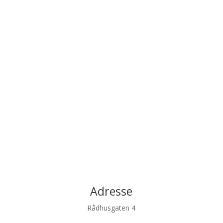
rotfyllinger, fyllinger, og protetikk.
Kunder
er meget fornøyd med behandlingene.
Seyed snakker norsk, engelsk og persisk.
Han holder til i Valkendorfsgaten 2A , 4
etg.
Adresse
Rådhusgaten 4