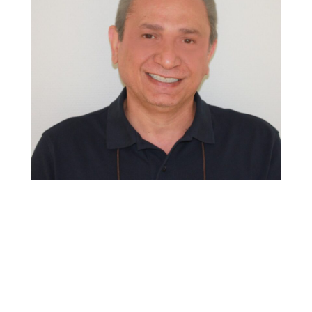
Seyed Nader Razavian
Tannlege
Seyed er utdannet ved Universitetet i
Bergen, har lang erfaring, og har arbeidet
hos oss siden juni 2019.
Noen av behandlingene han utfører er